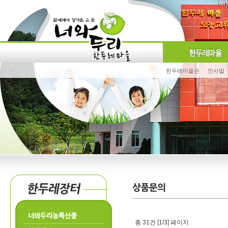
한두레마을은
인사말
너와두리농특산품
총 31건 [1/3] 페이지