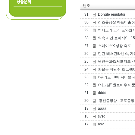
상품문의
번호
31
Dongle emulator
30
리즈출장샵 아트미출장
29
멕시코가 크게 도와줬지만
28
약속 시간 늦어서\"…15
27
스페이스X 상장 축포…
26
던킨·배스킨라빈스, 가
25
옥천군SNS서포터즈 -
24
환율은 지난주 초 1,4
23
\"우리도 10배 뛰어보나\
22
\'시그널\' 원로배우 이
21
dddd
20
홍천출장샵 - 조조출장
19
aaaa
18
svsd
17
asv