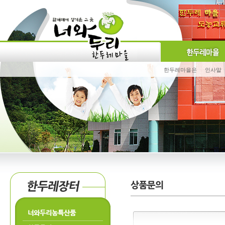
한두레마을은
인사말
너와두리농특산품