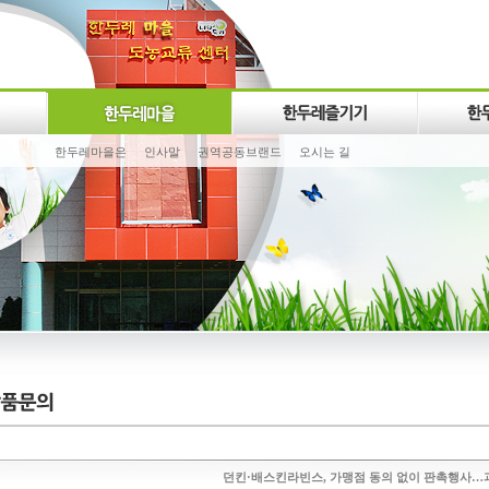
한두레마을은
인사말
권역공동브랜드
오시는 길
던킨·배스킨라빈스, 가맹점 동의 없이 판촉행사…과