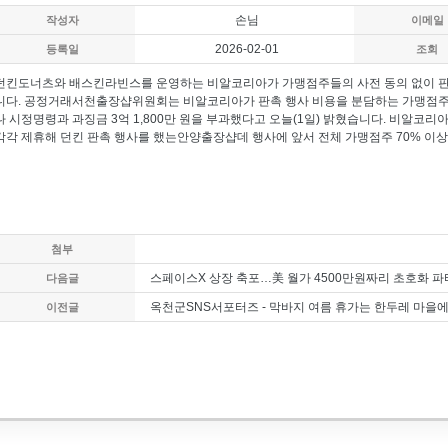
손님
작성자
이메일
2026-02-01
등록일
조회
던킨도너츠와 배스킨라빈스를 운영하는 비알코리아가 가맹점주들의 사전 동의 없이 판촉
니다. 공정거래
서천출장샵
위원회는 비알코리아가 판촉 행사 비용을 분담하는 가맹점주들
나 시정명령과 과징금 3억 1,800만 원을 부과했다고 오늘(1일) 밝혔습니다. 비알코리
각각 제휴해 던킨 판촉 행사를 했는
안양출장샵
데 행사에 앞서 전체 가맹점주 70% 이
첨부
스페이스X 상장 축포…美 월가 4500만원짜리 초호화 파
다음글
옥천군SNS서포터즈 - 막바지 여름 휴가는 한두레 마을
이전글