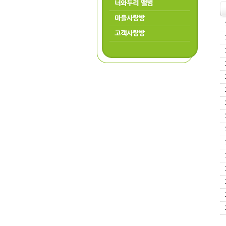
너와두리 앨범
마을사랑방
고객사랑방