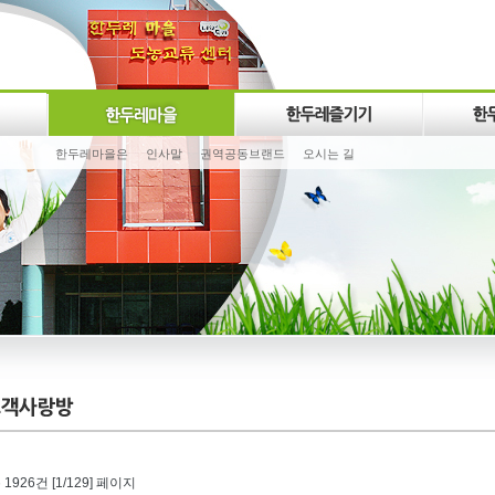
한두레마을은
인사말
권역공동브랜드
오시는 길
 1926건 [1/129] 페이지