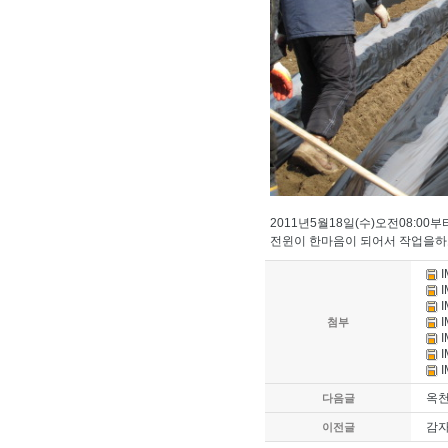
2011년5월18일(수)오전08:0
전윈이 한마음이 되어서 작업을하고
I
I
I
I
첨부
I
I
I
옥
다음글
감자
이전글