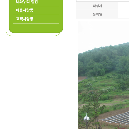
너와두리 앨범
작성자
마을사랑방
등록일
고객사랑방