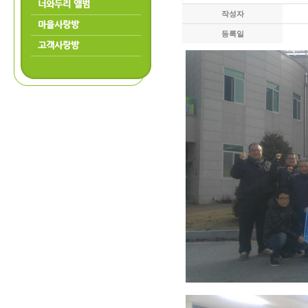
너와두리 앨범
작성자
마을사랑방
등록일
고객사랑방