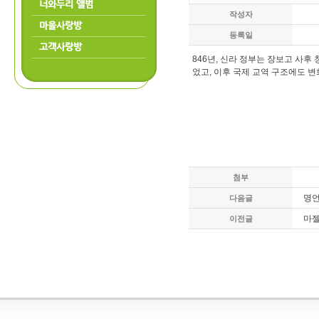
너와두리 앨범
작성자
마을사랑방
등록일
고객사랑방
846년, 신라 정부는 장보고 사
었고, 이후 국제 교역 구조에도 
첨부
명
다음글
마젤
이전글