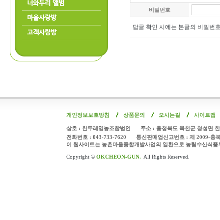
너와두리 앨범
비밀번호
마을사랑방
답글 확인 시에는 본글의 비밀번
고객사랑방
개인정보보호방침
상품문의
오시는길
사이트맵
상호 : 한두레영농조합법인
주소 : 충청북도 옥천군 청성면 한
전화번호 : 043-733-7620
통신판매업신고번호 : 제 2009-충
이 웹사이트는 농촌마을종합개발사업의 일환으로 농림수산식품
Copyright ©
OKCHEON-GUN.
All Rights Reserved.