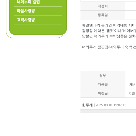
너와두리 앨범
작성자
마을사랑방
등록일
고객사랑방
휴일엔과의 온라인 예약대행 서비스
캠핑장 예약은 '캠핏'이나 '네이버
당분간 너와두리 숙박상품은 전화
너와두리 캠핑장/너와두리 숙박 전화예약
첨부
게시
다음글
6월
이전글
한두레 |
2025-03-01 19:07:13